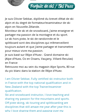
Forfait de ski / Ski Pass
Je suis Olivier Sebbar, diplômé du brevet d'état de ski
alpin et du degré de formateur/examinateur de ski
alpin en Nouvelle-Zélande.
Moniteur de ski et de snowboard, j'aime enseigner et
partager ma passion de la montagne et du sport.
Le ski hors piste, le ski de randonnée et le
splitboard sont des disciplines qui m'émerveillent
toujours autant et que j'aime partager et transmettre
pour mieux vivre ma passion.
Je suis basé sur l'Alpe d'Huez - Grand domaine ski
(Alpe d'Huez, Oz en Oisans, Vaujany, Villard-Reculas)
en France
Retrouvez moi au sein du magasin Alpe Sports, 80 rue
du pic blanc dans la station de l'Alpe d'Huez.
I am Olivier Sebbar, Fully certified ski instructor both
in France with the top national qualification and in
New-Zealand with the top Trainer/examiner
qualification.
Ski and snowboard instructor, I love teaching and
sharing my passion for the mountains and sports.
Off piste skiing, ski touring and splitboarding are
disciplines that still amaze me year after year
this is
why I love sharing them and passing over my