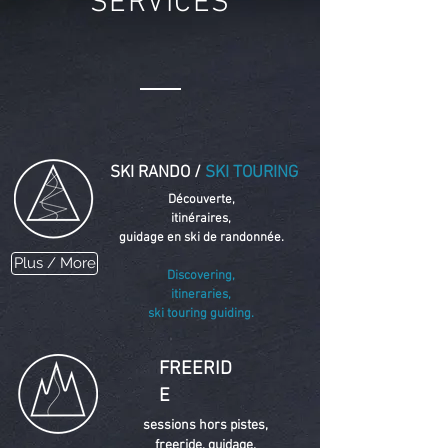
SERVICES
SKI RANDO /
SKI TOURING
Découverte,
itinéraires,
guidage en ski de randonnée.
Plus / More
Discovering,
itineraries,
ski touring guiding.
FREERID
E
sessions hors
pistes,
freeride, guidage.