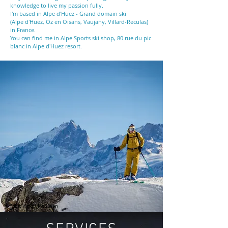
knowledge to live my passion fully.
I'm based in Alpe d'Huez - Grand domain ski
(Alpe d'Huez, Oz en Oisans, Vaujany, Villard-Reculas)
in France.
You can find me in Alpe Sports ski shop, 80 rue du pic
blanc in Alpe d'Huez resort.
©Photo Vic DH McQueen