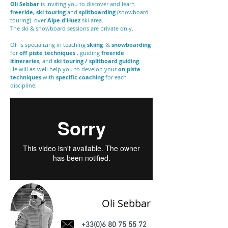
Oli Sebbar
is inviting you to discover and learn
freeride, ski
touring
and
splitboarding
(snowboard
touring)
over
Alpe d'Huez
ski area.
The ski & snowboard sessions are private only.
Oli is specializing in teaching
skiing
&
snowboarding
for
off piste techniques
, guiding
freeride
itineraries
, and
ski touring / splitboard guiding
.
He will as-well help you to develop your
on piste
techniques
with
specific coaching
for each
discipline.
Oli Sebbar
+33(0)6 80 75 55 72