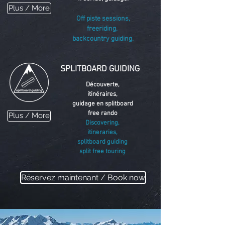
Plus / More
Off piste sessions,
freeriding,
backcountry guiding.
SPLITBOARD GUIDING
Découverte,
itinéraires,
guidage en splitboard
free rando
Plus / More
​Discovering,
itineraries,
splitboard guiding
split free touring
Réservez maintenant / Book now