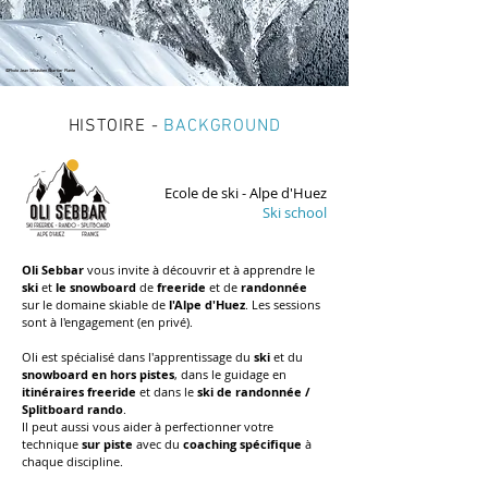
©Photo Jean Sébastien Chartier Plante
HISTOIRE -
BACKGROUND
Ecole de ski - Alpe d'Huez
Ski school
Oli Sebbar
vous invite à découvrir et à apprendre le
ski
et
le snowboard
de
freeride
et de
randonnée
sur le domaine skiable de
l'Alpe d'Huez
. Les sessions
sont à l'engagement (en privé).
Oli est spécialisé dans l'apprentissage du
ski
et du
snowboard
en hors pistes
, dans le guidage en
itinéraires
freeride
et dans le
ski de randonnée /
Splitboard rando
.
Il peut aussi vous aider à perfectionner votre
technique
sur piste
avec du
coaching spécifique
à
chaque discipline.