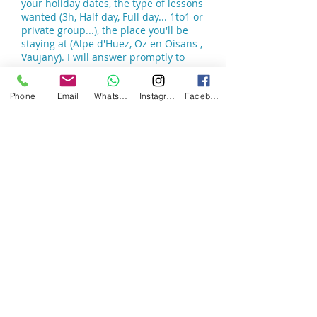
your holiday dates, the type of lessons
wanted (3h, Half day, Full day... 1to1 or
private group...), the place you'll be
staying at (Alpe d'Huez, Oz en Oisans ,
Vaujany). I will answer promptly to
confirm your lessons.
Phone
Email
Whatsapp
Instagram
Facebook
By Phone
Call
+33 680 7555 72
(phone or
WhatsApp) everyday from 8:30am to
8:30pm (French time), I'll answer your
questions and requests directly.
Send
Home
CGV / Terms & conditions