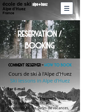
école de ski
Alpe d'Huez
France
RESERVATION /
BOOKING
comment reserver -
how to book
Cours de ski à l'Alpe d'Huez
Ski lessons in Alpe d'Huez
Par E-mail
Utilisez le bouton
"Envoyer"
. Une fois
sur la boite mail notez vos
coordonnées, vos dates de vacances,