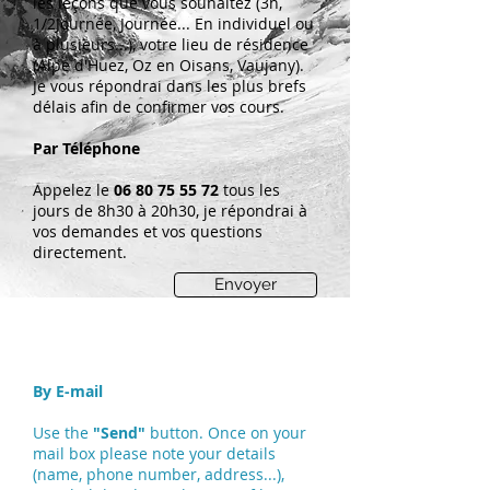
les leçons que vous souhaitez (3h,
1/2Journée, Journée... En individuel ou
à plusieurs...), votre lieu de résidence
(Alpe d'Huez, Oz en Oisans, Vaujany).
Je vous répondrai dans les plus brefs
délais afin de confirmer vos cours.
Par Téléphone
Appelez le
06 80 75 55 72
tous les
jours de 8h30 à 20h30, je répondrai à
vos demandes et vos questions
directement.
Envoyer
By E-mail
Use the
"Send"
button. Once on your
mail box please note your details
(name, phone number, address...),